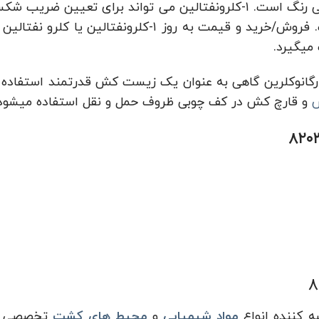
معطر است که شکل ظاهری آن، مایع روغنی بی رنگ است. ۱-کلرونفتالین می ت
گیرد. همچنین این ماده در آب نامحلول است. فروش/خرید و 
میگیرد.
گانوکلرین گاهی به عنوان یک زیست کش قدرتمند استفاده 
و قارچ کش در کف چوبی ظروف حمل و نقل استفاده میشو
ه کننده انواع
مواد شیمیایی
و
محیط های کشت
تخصصی از 