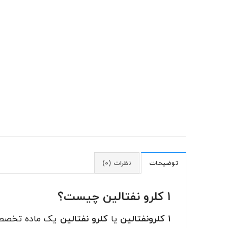
توضیحات
نظرات (۰)
۱ کلرو نفتالین چیست؟
۱ کلرونفتالین
یا
کلرو نفتالین
یک ماده تخصص