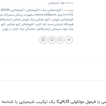
دسته:
مواد شیمیایی
برچسب:
۱-کلرو نفتالین مرک
,
۱-کلرونفتالن
,
۱-کلرونفتالین
,
820315 merck
,
۸۲۰۳۱۵ مرک
,
merck millipore
,
تجهیزات پزشکی مسترآزما
,
خر
کلرونفتالین
,
فروش ۱-کلرو نفتالین مرک
,
فروش نفتالین آزمایشگاه
فروشگاه اینترنتی مستر آزما
,
کاربرد ۱کلرونفتالن
,
کلرو نفتالین
,
کلرو 
مرک
,
مواد شیمیایی آزمایشگاهی
,
نمایندگی مرک آلمان در تهران
ی
با فرمول مولکولی
C₁₀H₇Cl