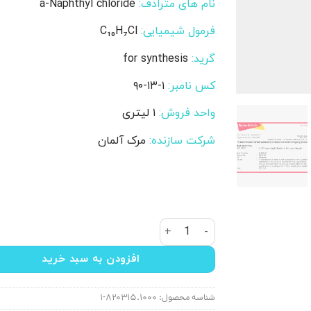
نام های مترادف:
a-Naphthyl chloride
فرمول شیمیایی:
C₁₀H₇Cl
گرید:
for synthesis
کس نامبر
:
۹۰-۱۳-۱
واحد فروش:
۱ لیتری
شرکت سازنده:
مرک آلمان
۱ کلرونفتالین مرک کد ۸۲۰۳۱۵ عدد
افزودن به سبد خرید
شناسه محصول:
۸۲۰۳۱۵.۱۰۰۰-۱